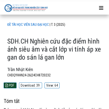
SDH.CH Nghiên cứu đặc điểm hình ảnh siêu âm và cắt lớp vi t
ĐỀ TÀI HỌC VIÊN SAU ĐẠI HỌC
|
T. 3 (2025)
SDH.CH Nghiên cứu đặc điểm hình
ảnh siêu âm và cắt lớp vi tính áp xe
gan do sán lá gan lớn
Trần Nhật Kiên
CHDQYHHN24-26|24CH8720232
PDF
Download: 39
View: 64
Tóm tắt