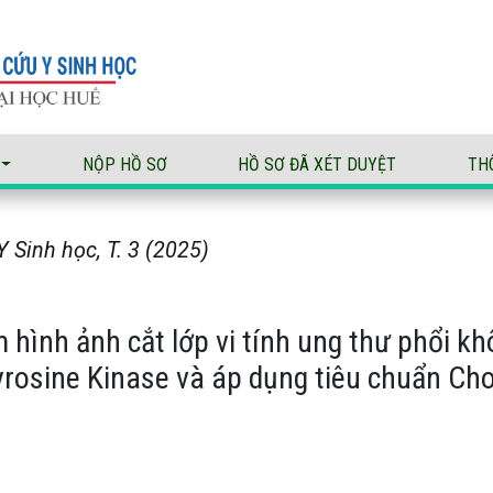
i tính ung thư phổi không tế bào nhỏ giai đoạn muộn điều trị 
NỘP HỒ SƠ
HỒ SƠ ĐÃ XÉT DUYỆT
TH
 Sinh học, T. 3 (2025)
hình ảnh cắt lớp vi tính ung thư phổi kh
rosine Kinase và áp dụng tiêu chuẩn Choi