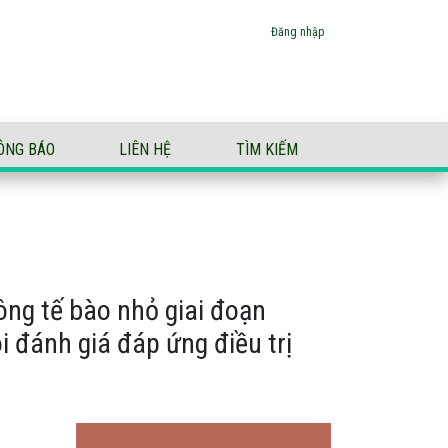
thuốc kháng Tyrosine Kinase và áp dụng tiêu chuẩn Choi đánh g
Đăng nhập
ÔNG BÁO
LIÊN HỆ
TÌM KIẾM
ông tế bào nhỏ giai đoạn
 đánh giá đáp ứng điều trị