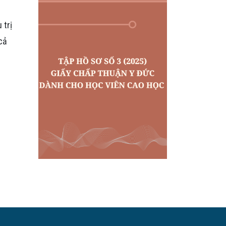
 trị
cả