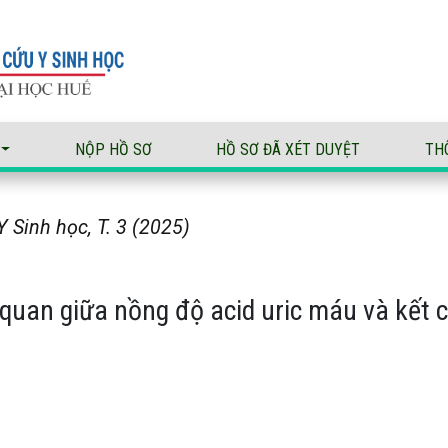
acid uric máu và kết cục thai kỳ ở thai phụ mắc tiền sản giật 
NỘP HỒ SƠ
HỒ SƠ ĐÃ XÉT DUYỆT
TH
 Sinh học, T. 3 (2025)
quan giữa nồng độ acid uric máu và kết c