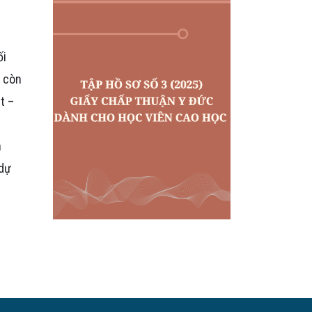
ối
n còn
t –
m
n
 dự