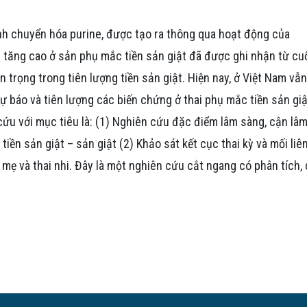
ình chuyển hóa purine, được tạo ra thông qua hoạt động của
 tăng cao ở sản phụ mắc tiền sản giật đã được ghi nhận từ cu
n trọng trong tiên lượng tiền sản giật. Hiện nay, ở Việt Nam vẫ
 dự báo và tiên lượng các biến chứng ở thai phụ mắc tiền sản giậ
 cứu với mục tiêu là: (1) Nghiên cứu đặc điểm lâm sàng, cận lâ
tiền sản giật – sản giật (2) Khảo sát kết cục thai kỳ và mối liê
 mẹ và thai nhi. Đây là một nghiên cứu cắt ngang có phân tích,